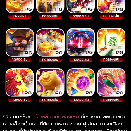
รีวิวเกมสล็อต
เว็บสล็อตทดลองเล่น
ที่เล่นง่ายและแตกหนัก
เกมสล็อตเป็นเกมที่มีความหลากหลาย ผู้เล่นสามารถเลือก