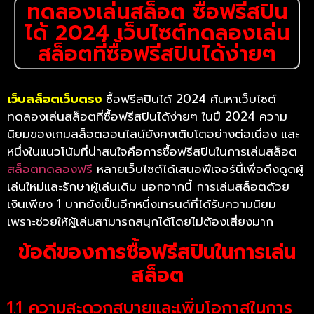
ทดลองเล่นสล็อต ซื้อฟรีสปิน
ได้ 2024 เว็บไซต์ทดลองเล่น
สล็อตที่ซื้อฟรีสปินได้ง่ายๆ
เว็บสล็อตเว็บตรง
ซื้อฟรีสปินได้
2024
ค้นหาเว็บไซต์
ทดลองเล่นสล็อตที่ซื้อฟรีสปินได้ง่ายๆ
ในปี
2024
ความ
นิยมของเกมสล็อตออนไลน์ยังคงเติบโตอย่างต่อเนื่อง และ
หนึ่งในแนวโน้มที่น่าสนใจคือการซื้อฟรีสปินในการเล่นสล็อต
สล็อตทดลองฟรี
หลายเว็บไซต์ได้เสนอฟีเจอร์นี้เพื่อดึงดูดผู้
เล่นใหม่และรักษาผู้เล่นเดิม นอกจากนี้ การเล่นสล็อตด้วย
เงินเพียง
1
บาทยังเป็นอีกหนึ่งเทรนด์ที่ได้รับความนิยม
เพราะช่วยให้ผู้เล่นสามารถสนุกได้โดยไม่ต้องเสี่ยงมาก
ข้อดีของการซื้อฟรีสปินในการเล่น
สล็อต
1.1 ความสะดวกสบายและเพิ่มโอกาสในการ