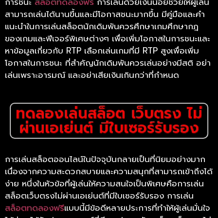
การชนะ
สล็อตทดลองฟรี
การเล่นด้วยเงินน้อยช่วยให้ผู้เล่น
สามารถเล่นได้นานขึ้นและมีโอกาสชนะมากขึ้น มีคู่มือและ
คำ
แนะนำในการเล่นสล็อตนักเดิมพันควรศึกษาเกม
ศึกษากฎ
ของเกมและฟีเจอร์พิเศษต่างๆ เพื่อเพิ่มโอกาสในการชนะและ
หาข้อมูลเกี่ยวกับ RTP
เลือกเล่นเกมที่มี
RTP
สูงเพื่อเพิ่ม
โอกาสในการชนะ ที่สำคัญนักเดิมพันควร
เล่นอย่างมีสติ
อย่า
เล่นเพราะอารมณ์ และอย่าเสียเงินเกินกว่าที่กำหนด
ทดลองเล่นสล็อต เว็บตรง ไม่
ผ่านเอเย่นต์ มีใบเซอร์รับรอง
การเล่นสล็อตออนไลน์ในปัจจุบันกลายเป็นที่นิยมอย่างมาก
เนื่องจากความสะดวกสบายและความสนุกที่สามารถเข้าถึงได้
ง่าย หนึ่งในหัวข้อที่ผู้เล่นให้ความสนใจเป็นพิเศษคือการเล่น
สล็อตเว็บตรงไม่ผ่านเอเย่นต์ที่มีใบเซอร์รับรอง การเล่น
สล็อตทดลองฟรี
แบบนี้มีข้อดีหลายประการที่ทำให้ผู้เล่นมั่นใจ