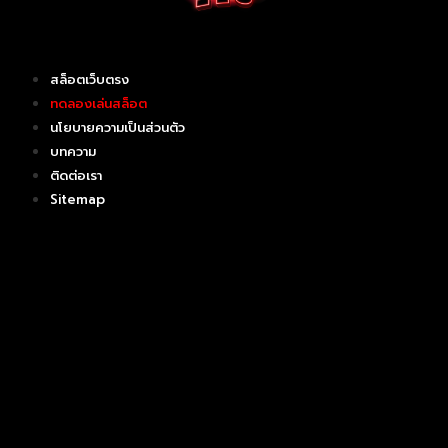
สล็อตเว็บตรง
ทดลองเล่นสล็อต
นโยบายความเป็นส่วนตัว
บทความ
ติดต่อเรา
Sitemap