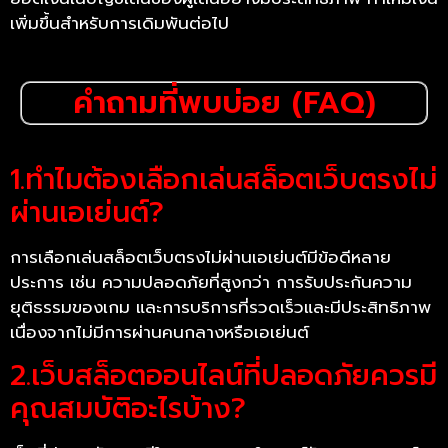
เพิ่มขึ้นสำหรับการเดิมพันต่อไป
คำถามที่พบบ่อย (FAQ)
1.ทำไมต้องเลือกเล่นสล็อตเว็บตรงไม่
ผ่านเอเย่นต์?
การเลือกเล่นสล็อตเว็บตรงไม่ผ่านเอเย่นต์มีข้อดีหลาย
ประการ เช่น ความปลอดภัยที่สูงกว่า การรับประกันความ
ยุติธรรมของเกม และการบริการที่รวดเร็วและมีประสิทธิภาพ
เนื่องจากไม่มีการผ่านคนกลางหรือเอเย่นต์
2.เว็บสล็อตออนไลน์ที่ปลอดภัยควรมี
คุณสมบัติอะไรบ้าง?