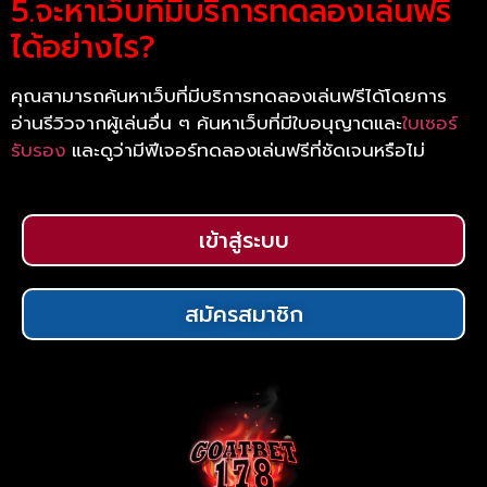
5.จะหาเว็บที่มีบริการทดลองเล่นฟรี
ได้อย่างไร?
คุณสามารถค้นหาเว็บที่มีบริการทดลองเล่นฟรีได้โดยการ
อ่านรีวิวจากผู้เล่นอื่น ๆ ค้นหาเว็บที่มีใบอนุญาตและ
ใบเซอร์
รับรอง
และดูว่ามีฟีเจอร์ทดลองเล่นฟรีที่ชัดเจนหรือไม่
เข้าสู่ระบบ
สมัครสมาชิก