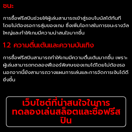
ชนะ
การซื้อฟรีสปินช่วยให้ผู้เล่นสามารถเข้าสู่รอบโบนัสได้ทันที
โดยไม่ต้องรอการสุ่มของเกม ซึ่งเพิ่มโอกาสในการชนะรางวัล
ใหญ่และทำให้เกมมีความน่าสนใจมากขึ้น
1.2 ความตื่นเต้นและความบันเทิง
การซื้อฟรีสปินสามารถทำให้เกมมีความตื่นเต้นมากขึ้น เพราะ
ผู้เล่นสามารถทดลองฟีเจอร์พิเศษของเกมได้โดยไม่ต้องรอ
นอกจากนี้ยังสามารถวางแผนการเล่นและการจัดการเงินได้ดี
ยิ่งขึ้น
เว็บไซต์ที่น่าสนใจในการ
ทดลองเล่นสล็อตและซื้อฟรีส
ปิน