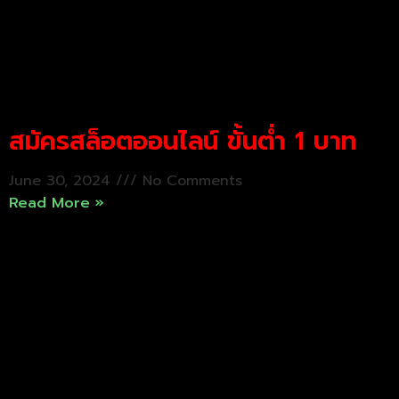
สมัครสล็อตออนไลน์ ขั้นต่ำ 1 บาท
June 30, 2024
No Comments
Read More »