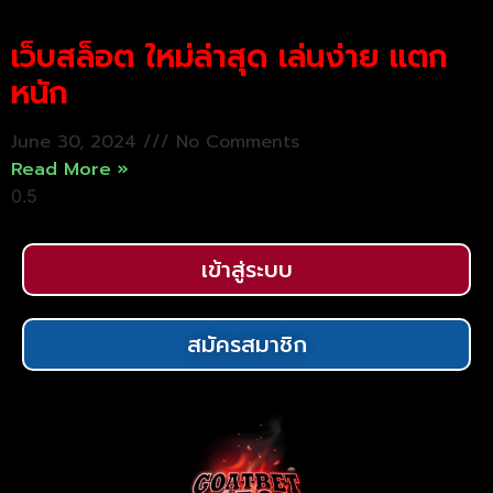
เว็บสล็อต ใหม่ล่าสุด เล่นง่าย แตก
หนัก
June 30, 2024
No Comments
Read More »
เข้าสู่ระบบ
สมัครสมาชิก