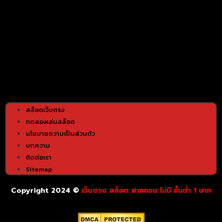
สล็อตเว็บตรง
ทดลองเล่นสล็อต
นโยบายความเป็นส่วนตัว
บทความ
ติดต่อเรา
Sitemap
Copyright 2024 ©
เว็บตรง สล็อต ฝากถอน ไม่มี ขั้นต่ำ 1 บาท