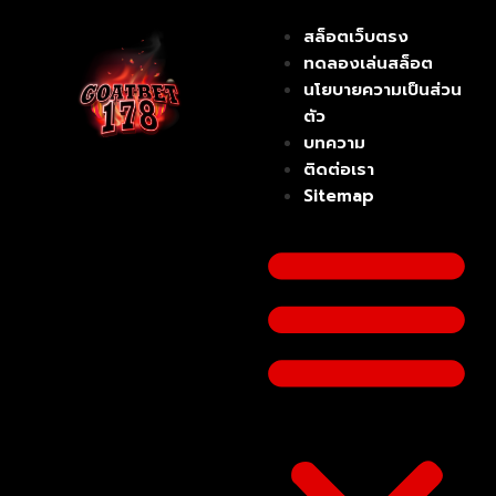
สล็อตเว็บตรง
ทดลองเล่นสล็อต
นโยบายความเป็นส่วน
ตัว
บทความ
ติดต่อเรา
Sitemap